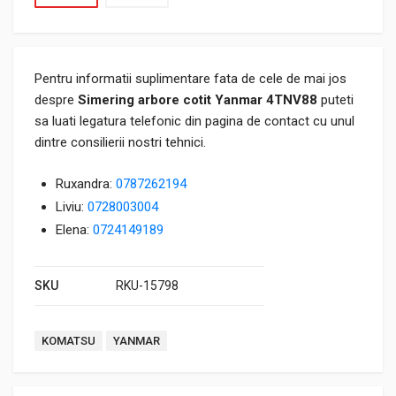
Pentru informatii suplimentare fata de cele de mai jos
despre
Simering arbore cotit Yanmar 4TNV88
puteti
sa luati legatura telefonic din pagina de contact cu unul
dintre consilierii nostri tehnici.
Ruxandra:
0787262194
Liviu:
0728003004
Elena:
0724149189
SKU
RKU-15798
Tags:
KOMATSU
YANMAR