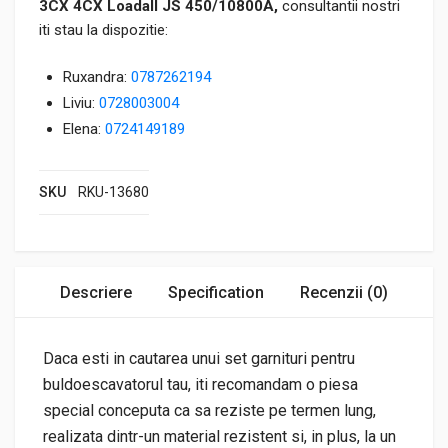
3CX 4CX Loadall JS 450/10800A,
consultantii nostri
iti stau la dispozitie:
Ruxandra:
0787262194
Liviu:
0728003004
Elena:
0724149189
SKU
RKU-13680
Descriere
Specification
Recenzii (0)
Daca esti in cautarea unui set garnituri pentru
buldoescavatorul tau, iti recomandam o piesa
special conceputa ca sa reziste pe termen lung,
realizata dintr-un material rezistent si, in plus, la un