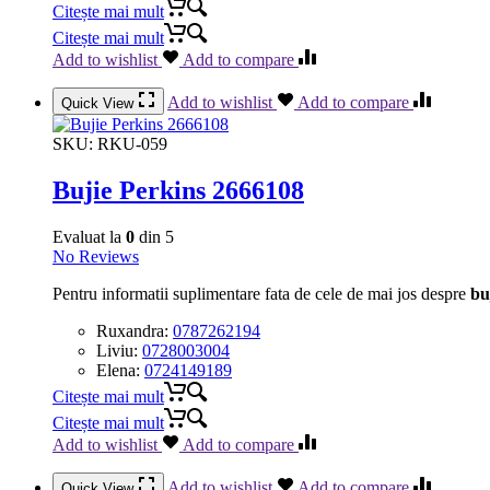
Citește mai mult
Citește mai mult
Add to wishlist
Add to compare
Add to wishlist
Add to compare
Quick View
SKU:
RKU-059
Bujie Perkins 2666108
Evaluat la
0
din 5
No Reviews
Pentru informatii suplimentare fata de cele de mai jos despre
bu
Ruxandra:
0787262194
Liviu:
0728003004
Elena:
0724149189
Citește mai mult
Citește mai mult
Add to wishlist
Add to compare
Add to wishlist
Add to compare
Quick View