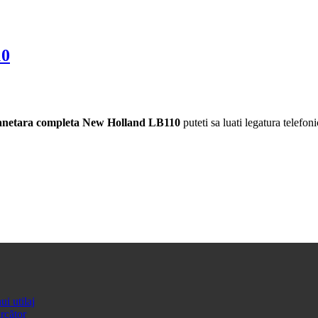
10
anetara completa New Holland LB110
puteti sa luati legatura telefoni
ui utilaj
ărcător