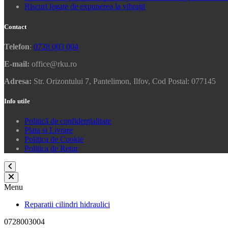
Riscuri legate de expunerea la vibrații
Contact
Telefon
:
0728 003 004
E-mail:
office@rku.ro
Adresa:
Str. Orizontului 7, Pantelimon, Ilfov, Cod Postal: 077145
Info utile
Politică de confidențialitate
Plata si Livrare
Politica de Cookie
Politica de Retur
Menu
Reparatii cilindri hidraulici
0728003004