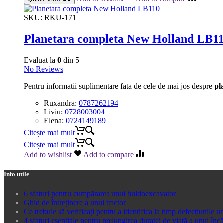
SKU:
RKU-171
Planetara completa New Holland LB1
Evaluat la
0
din 5
No Reviews
Pentru informatii suplimentare fata de cele de mai jos despre
pl
Ruxandra:
0787262194
Liviu:
0728003004
Elena:
0724149189
Citește mai mult
Citește mai mult
Add to wishlist
Add to compare
Info utile
6 sfaturi pentru cumpărarea unui buldoexcavator
Ghid de întreținere a unui tractor
Ce trebuie să verificați pentru a identifica la timp defecțiunile un
4 sfaturi esențiale pentru prelungirea duratei de viață a unui înc