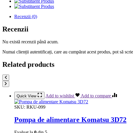
Produs
Produs
Recenzii (0)
Recenzii
Nu există recenzii până acum.
Numai clienții autentificați, care au cumpărat acest produs, pot să scri
Related products
Add to wishlist
Add to compare
Quick View
SKU:
RKU-099
Pompa de alimentare Komatsu 3D72
Evaluat la
0
din 5