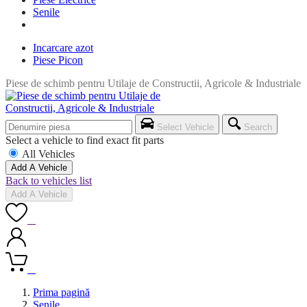
Senile
Incarcare azot
Piese Picon
Piese de schimb pentru Utilaje de Constructii, Agricole & Industriale
Select Vehicle
Search
Select a vehicle to find exact fit parts
All Vehicles
Add A Vehicle
Back to vehicles list
Add A Vehicle
0
0
Prima pagină
Senile