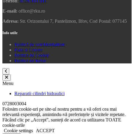
Telefon
:
0728 003 004
E-mail:
office@rku.ro
Adresa:
Str. Orizontului 7, Pantelimon, Ilfov, Cod Postal: 077145
Info utile
Politică de confidențialitate
Plata si Livrare
Politica de Cookie
Politica de Retur
Menu
Reparatii cilindri hidraulici
0728003004
Folosim cookie-uri pe site-ul nostru pentru a vă oferi cea mai
relevantă experiență, amintindu-vă preferințele și vizitele repetate.
Făcând clic pe „Accept”, sunteți de acord cu utilizarea TOATE
cookie-urile
Cookie settings
ACCEPT