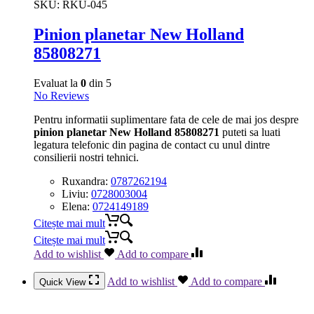
SKU:
RKU-045
Pinion planetar New Holland
85808271
Evaluat la
0
din 5
No Reviews
Pentru informatii suplimentare fata de cele de mai jos despre
pinion planetar New Holland 85808271
puteti sa luati
legatura telefonic din pagina de contact cu unul dintre
consilierii nostri tehnici.
Ruxandra:
0787262194
Liviu:
0728003004
Elena:
0724149189
Citește mai mult
Citește mai mult
Add to wishlist
Add to compare
Add to wishlist
Add to compare
Quick View