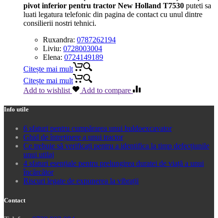
pivot inferior pentru tractor New Holland T7530
puteti sa
luati legatura telefonic din pagina de contact cu unul dintre
consilierii nostri tehnici.
Ruxandra:
0787262194
Liviu:
0728003004
Elena:
0724149189
Citește mai mult
Citește mai mult
Add to wishlist
Add to compare
Info utile
6 sfaturi pentru cumpărarea unui buldoexcavator
Ghid de întreținere a unui tractor
Ce trebuie să verificați pentru a identifica la timp defecțiunile
unui utilaj
4 sfaturi esențiale pentru prelungirea duratei de viață a unui
încărcător
Riscuri legate de expunerea la vibrații
Contact