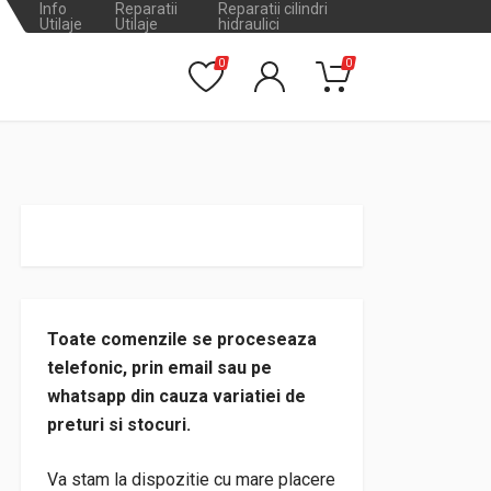
Info
Reparatii
Reparatii cilindri
Utilaje
Utilaje
hidraulici
0
0
Toate comenzile se proceseaza
telefonic, prin email sau pe
whatsapp din cauza variatiei de
preturi si stocuri.
Va stam la dispozitie cu mare placere