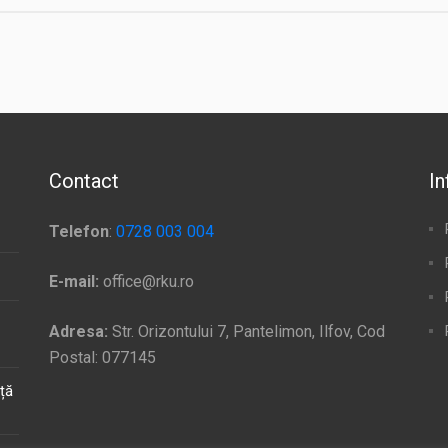
Contact
In
Telefon
:
0728 003 004
E-mail:
office@rku.ro
Adresa:
Str. Orizontului 7, Pantelimon, Ilfov, Cod
Postal: 077145
ață