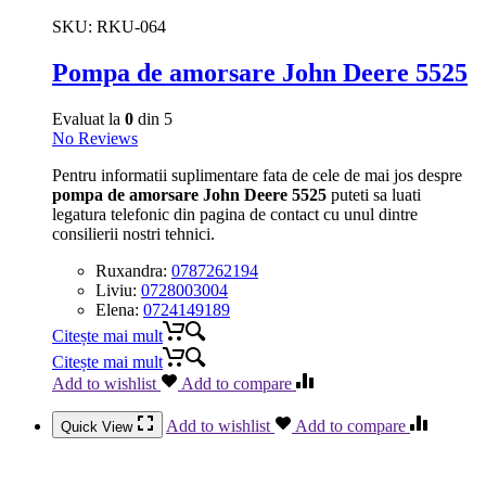
SKU:
RKU-064
Pompa de amorsare John Deere 5525
Evaluat la
0
din 5
No Reviews
Pentru informatii suplimentare fata de cele de mai jos despre
pompa de amorsare John Deere 5525
puteti sa luati
legatura telefonic din pagina de contact cu unul dintre
consilierii nostri tehnici.
Ruxandra:
0787262194
Liviu:
0728003004
Elena:
0724149189
Citește mai mult
Citește mai mult
Add to wishlist
Add to compare
Add to wishlist
Add to compare
Quick View