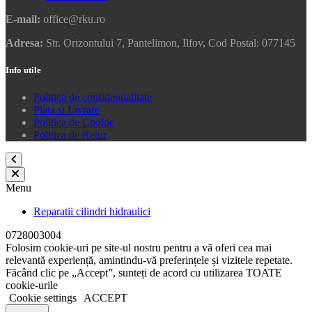
E-mail:
office@rku.ro
Adresa:
Str. Orizontului 7, Pantelimon, Ilfov, Cod Postal: 077145
Info utile
Politică de confidențialitate
Plata si Livrare
Politica de Cookie
Politica de Retur
Menu
Reparatii cilindri hidraulici
0728003004
Folosim cookie-uri pe site-ul nostru pentru a vă oferi cea mai
relevantă experiență, amintindu-vă preferințele și vizitele repetate.
Făcând clic pe „Accept”, sunteți de acord cu utilizarea TOATE
cookie-urile
Cookie settings
ACCEPT