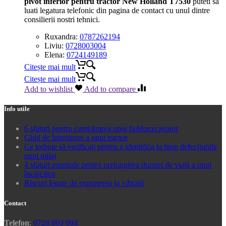
pivot inferior pentru tractor New Holland T7530
puteti sa
luati legatura telefonic din pagina de contact cu unul dintre
consilierii nostri tehnici.
Ruxandra:
0787262194
Liviu:
0728003004
Elena:
0724149189
Citește mai mult
Citește mai mult
Add to wishlist
Add to compare
Info utile
6 sfaturi pentru cumpărarea unui buldoexcavator
Ghid de întreținere a unui tractor
Ce trebuie să verificați pentru a identifica la timp defecțiunile
unui utilaj
4 sfaturi esențiale pentru prelungirea duratei de viață a unui
încărcător
Riscuri legate de expunerea la vibrații
Contact
Telefon
:
0728 003 004