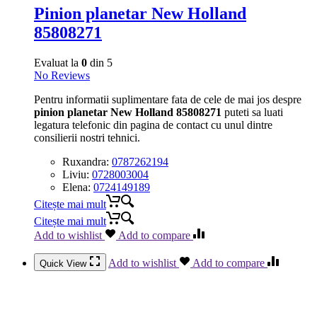
Pinion planetar New Holland
85808271
Evaluat la
0
din 5
No Reviews
Pentru informatii suplimentare fata de cele de mai jos despre
pinion planetar New Holland 85808271
puteti sa luati
legatura telefonic din pagina de contact cu unul dintre
consilierii nostri tehnici.
Ruxandra:
0787262194
Liviu:
0728003004
Elena:
0724149189
Citește mai mult
Citește mai mult
Add to wishlist
Add to compare
Add to wishlist
Add to compare
Quick View