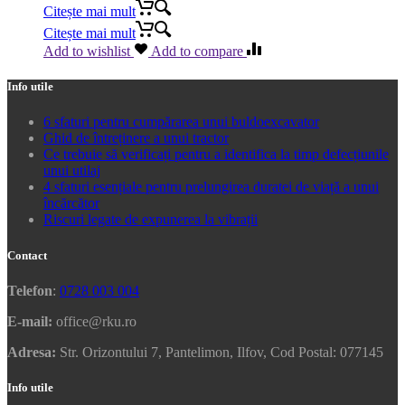
Citește mai mult
Citește mai mult
Add to wishlist
Add to compare
Info utile
6 sfaturi pentru cumpărarea unui buldoexcavator
Ghid de întreținere a unui tractor
Ce trebuie să verificați pentru a identifica la timp defecțiunile
unui utilaj
4 sfaturi esențiale pentru prelungirea duratei de viață a unui
încărcător
Riscuri legate de expunerea la vibrații
Contact
Telefon
:
0728 003 004
E-mail:
office@rku.ro
Adresa:
Str. Orizontului 7, Pantelimon, Ilfov, Cod Postal: 077145
Info utile