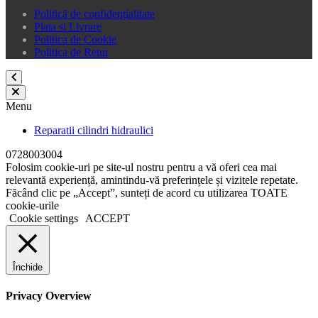
Politică de confidențialitate
Plata si Livrare
Politica de Cookie
Politica de Retur
Menu
Reparatii cilindri hidraulici
0728003004
Folosim cookie-uri pe site-ul nostru pentru a vă oferi cea mai
relevantă experiență, amintindu-vă preferințele și vizitele repetate.
Făcând clic pe „Accept”, sunteți de acord cu utilizarea TOATE
cookie-urile
Cookie settings
ACCEPT
Închide
Privacy Overview