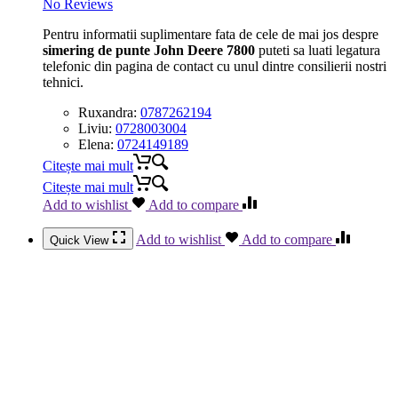
No Reviews
Pentru informatii suplimentare fata de cele de mai jos despre
simering de punte John Deere 7800
puteti sa luati legatura
telefonic din pagina de contact cu unul dintre consilierii nostri
tehnici.
Ruxandra:
0787262194
Liviu:
0728003004
Elena:
0724149189
Citește mai mult
Citește mai mult
Add to wishlist
Add to compare
Add to wishlist
Add to compare
Quick View