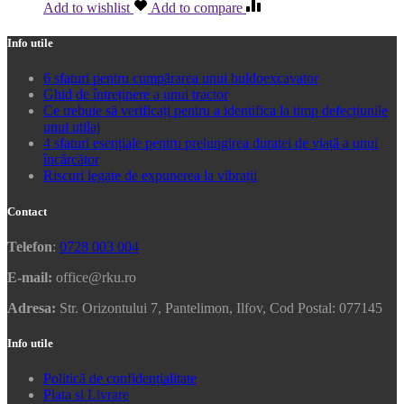
Add to wishlist
Add to compare
Info utile
6 sfaturi pentru cumpărarea unui buldoexcavator
Ghid de întreținere a unui tractor
Ce trebuie să verificați pentru a identifica la timp defecțiunile
unui utilaj
4 sfaturi esențiale pentru prelungirea duratei de viață a unui
încărcător
Riscuri legate de expunerea la vibrații
Contact
Telefon
:
0728 003 004
E-mail:
office@rku.ro
Adresa:
Str. Orizontului 7, Pantelimon, Ilfov, Cod Postal: 077145
Info utile
Politică de confidențialitate
Plata si Livrare