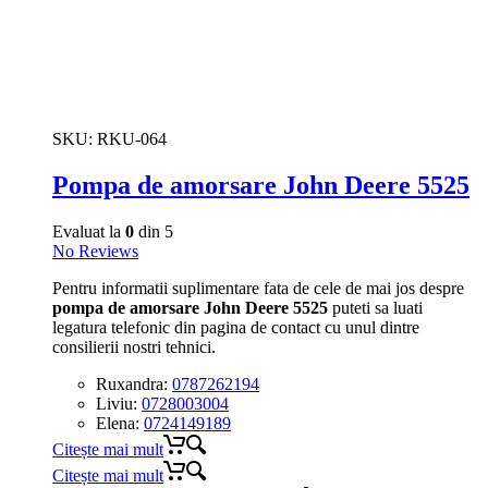
SKU:
RKU-064
Pompa de amorsare John Deere 5525
Evaluat la
0
din 5
No Reviews
Pentru informatii suplimentare fata de cele de mai jos despre
pompa de amorsare John Deere 5525
puteti sa luati
legatura telefonic din pagina de contact cu unul dintre
consilierii nostri tehnici.
Ruxandra:
0787262194
Liviu:
0728003004
Elena:
0724149189
Citește mai mult
Citește mai mult