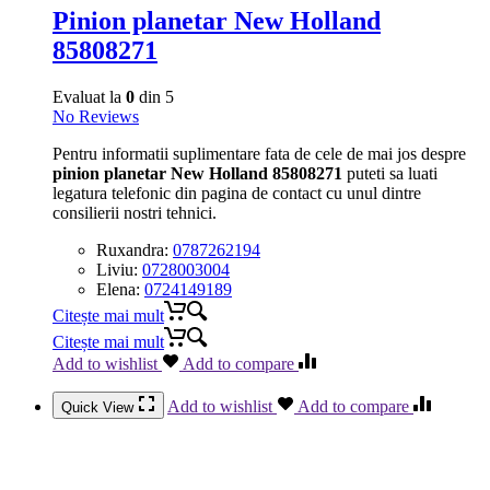
Pinion planetar New Holland
85808271
Evaluat la
0
din 5
No Reviews
Pentru informatii suplimentare fata de cele de mai jos despre
pinion planetar New Holland 85808271
puteti sa luati
legatura telefonic din pagina de contact cu unul dintre
consilierii nostri tehnici.
Ruxandra:
0787262194
Liviu:
0728003004
Elena:
0724149189
Citește mai mult
Citește mai mult
Add to wishlist
Add to compare
Add to wishlist
Add to compare
Quick View