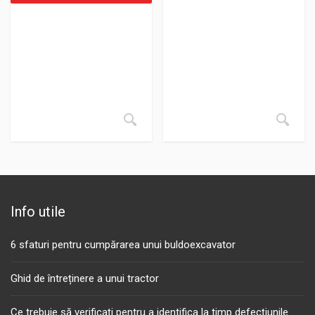
Info utile
6 sfaturi pentru cumpărarea unui buldoexcavator
Ghid de întreținere a unui tractor
Ce trebuie să verificați pentru a identifica la timp defecțiunile