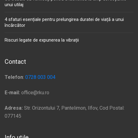
unui utilaj
4 sfaturi esențiale pentru prelungirea duratei de viață a unui
încărcător
Riscuri legate de expunerea la vibrații
Contact
Telefon
:
0728 003 004
E-mail:
office@rku.ro
Adresa:
Str. Orizontului 7, Pantelimon, Ilfov, Cod Postal:
077145
Info utile