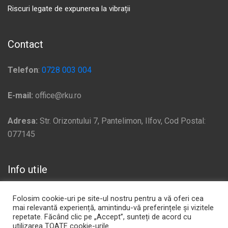
Riscuri legate de expunerea la vibrații
Contact
Telefon
:
0728 003 004
E-mail:
office@rku.ro
Adresa:
Str. Orizontului 7, Pantelimon, Ilfov, Cod Postal:
077145
Info utile
Politică de confidențialitate
Folosim cookie-uri pe site-ul nostru pentru a vă oferi cea
mai relevantă experiență, amintindu-vă preferințele și vizitele
Plata si Livrare
repetate. Făcând clic pe „Accept”, sunteți de acord cu
utilizarea TOATE cookie-urile