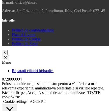
E-mail:
office@rku.ro
Adresa:
Str. Orizontului 7, Pantelimon, Ilfov, Cod Postal: 077145
Info utile
Politică de confidențialitate
Plata si Livrare
Politica de Cookie
Politica de Retur
Menu
Reparatii cilindri hidraulici
0728003004
Folosim cookie-uri pe site-ul nostru pentru a vă oferi cea mai
relevantă experiență, amintindu-vă preferințele și vizitele repetate.
Făcând clic pe „Accept”, sunteți de acord cu utilizarea TOATE
cookie-urile
Cookie settings
ACCEPT