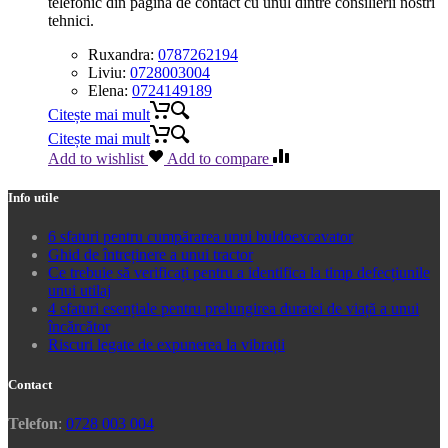
telefonic din pagina de contact cu unul dintre consilierii nostri
tehnici.
Ruxandra:
0787262194
Liviu:
0728003004
Elena:
0724149189
Citește mai mult
Citește mai mult
Add to wishlist
Add to compare
Info utile
6 sfaturi pentru cumpărarea unui buldoexcavator
Ghid de întreținere a unui tractor
Ce trebuie să verificați pentru a identifica la timp defecțiunile
unui utilaj
4 sfaturi esențiale pentru prelungirea duratei de viață a unui
încărcător
Riscuri legate de expunerea la vibrații
Contact
Telefon
:
0728 003 004