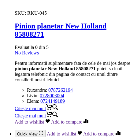
SKU:
RKU-045
Pinion planetar New Holland
85808271
Evaluat la
0
din 5
No Reviews
Pentru informatii suplimentare fata de cele de mai jos despre
pinion planetar New Holland 85808271
puteti sa luati
legatura telefonic din pagina de contact cu unul dintre
consilierii nostri tehnici.
Ruxandra:
0787262194
Liviu:
0728003004
Elena:
0724149189
Citește mai mult
Citește mai mult
Add to wishlist
Add to compare
Add to wishlist
Add to compare
Quick View