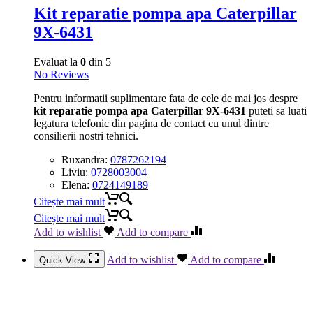
Kit reparatie pompa apa Caterpillar
9X-6431
Evaluat la
0
din 5
No Reviews
Pentru informatii suplimentare fata de cele de mai jos despre
kit reparatie pompa apa Caterpillar 9X-6431
puteti sa luati
legatura telefonic din pagina de contact cu unul dintre
consilierii nostri tehnici.
Ruxandra:
0787262194
Liviu:
0728003004
Elena:
0724149189
Citește mai mult
Citește mai mult
Add to wishlist
Add to compare
Add to wishlist
Add to compare
Quick View