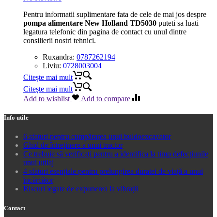
Pentru informatii suplimentare fata de cele de mai jos despre
pompa alimentare New Holland TD5030
puteti sa luati
legatura telefonic din pagina de contact cu unul dintre
consilierii nostri tehnici.
Ruxandra:
0787262194
Liviu:
0728003004
Citește mai mult
Citește mai mult
Add to wishlist
Add to compare
Info utile
6 sfaturi pentru cumpărarea unui buldoexcavator
Ghid de întreținere a unui tractor
Ce trebuie să verificați pentru a identifica la timp defecțiunile
unui utilaj
4 sfaturi esențiale pentru prelungirea duratei de viață a unui
încărcător
Riscuri legate de expunerea la vibrații
Contact