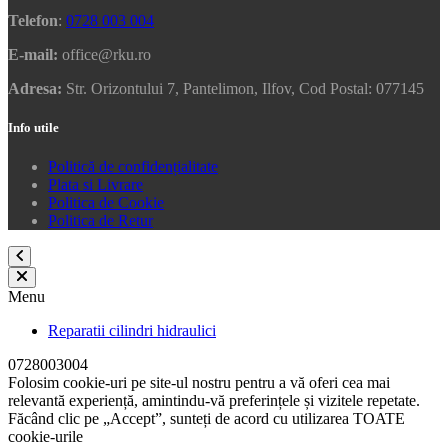
Telefon
:
0728 003 004
E-mail:
office@rku.ro
Adresa:
Str. Orizontului 7, Pantelimon, Ilfov, Cod Postal: 077145
Info utile
Politică de confidențialitate
Plata si Livrare
Politica de Cookie
Politica de Retur
Menu
Reparatii cilindri hidraulici
0728003004
Folosim cookie-uri pe site-ul nostru pentru a vă oferi cea mai
relevantă experiență, amintindu-vă preferințele și vizitele repetate.
Făcând clic pe „Accept”, sunteți de acord cu utilizarea TOATE
cookie-urile