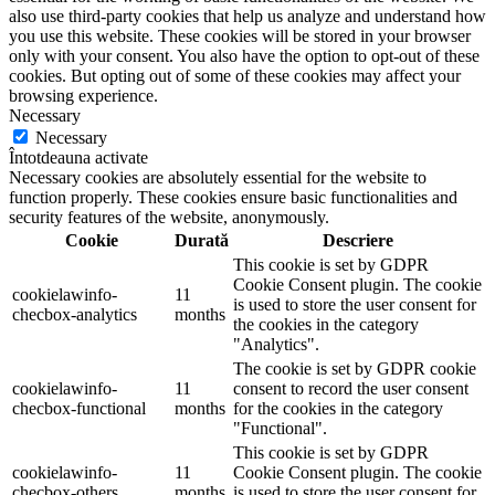
also use third-party cookies that help us analyze and understand how
you use this website. These cookies will be stored in your browser
only with your consent. You also have the option to opt-out of these
cookies. But opting out of some of these cookies may affect your
browsing experience.
Necessary
Necessary
Întotdeauna activate
Necessary cookies are absolutely essential for the website to
function properly. These cookies ensure basic functionalities and
security features of the website, anonymously.
Cookie
Durată
Descriere
This cookie is set by GDPR
Cookie Consent plugin. The cookie
cookielawinfo-
11
is used to store the user consent for
checbox-analytics
months
the cookies in the category
"Analytics".
The cookie is set by GDPR cookie
cookielawinfo-
11
consent to record the user consent
checbox-functional
months
for the cookies in the category
"Functional".
This cookie is set by GDPR
cookielawinfo-
11
Cookie Consent plugin. The cookie
checbox-others
months
is used to store the user consent for