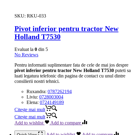
SKU:
RKU-033
Pivot inferior pentru tractor New
Holland T7530
Evaluat la
0
din 5
No Reviews
Pentru informatii suplimentare fata de cele de mai jos despre
pivot inferior pentru tractor New Holland T7530
puteti sa
luati legatura telefonic din pagina de contact cu unul dintre
consilierii nostri tehnici.
Ruxandra:
0787262194
Liviu:
0728003004
Elena:
0724149189
Citește mai mult
Citește mai mult
Add to wishlist
Add to compare
Add to wishlist
Add to compare
Quick View