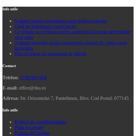
Info utile
6 sfaturi pentru cumpărarea unui buldoexcavator
Ghid de întreținere a unui tractor
Ce trebuie să verificați pentru a identifica la timp defecțiunile
unui utilaj
4 sfaturi esențiale pentru prelungirea duratei de viață a unui
încărcător
Riscuri legate de expunerea la vibrații
Contact
Telefon
:
0728 003 004
E-mail:
office@rku.ro
Adresa:
Str. Orizontului 7, Pantelimon, Ilfov, Cod Postal: 077145
Info utile
Politică de confidențialitate
Plata si Livrare
Politica de Cookie