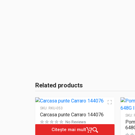
Related products
SKU:
RKU-053
Carcasa punte Carraro 144076
SKU:
Pomp
No Reviews
648G
Citește mai mult