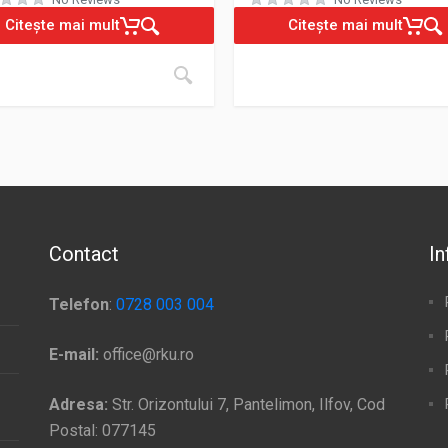
Citește mai mult
Citește mai mult
Contact
In
Telefon
:
0728 003 004
E-mail:
office@rku.ro
Adresa:
Str. Orizontului 7, Pantelimon, Ilfov, Cod
Postal: 077145