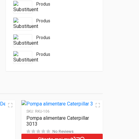
Produs
Produs
Produs
Produs
SKU:
RKU-106
Pompa alimentare Caterpillar
3013
Evaluat la
0
din 5
No Reviews