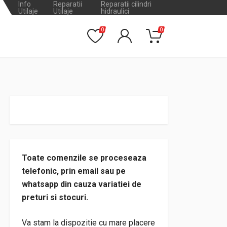
Info
Reparatii
Reparatii cilindri
Utilaje
Utilaje
hidraulici
0
0
Toate comenzile se proceseaza
telefonic, prin email sau pe
whatsapp din cauza variatiei de
preturi si stocuri.
Va stam la dispozitie cu mare placere