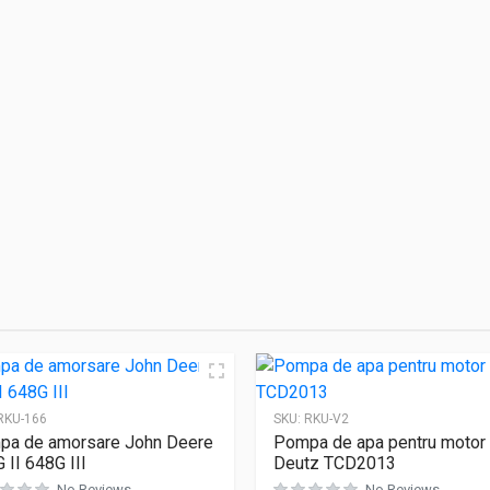
RKU-166
SKU:
RKU-V2
a de amorsare John Deere
Pompa de apa pentru motor
 II 648G III
Deutz TCD2013
No Reviews
No Reviews