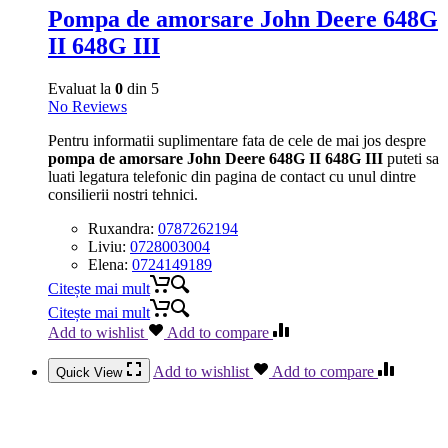
Pompa de amorsare John Deere 648G
II 648G III
Evaluat la
0
din 5
No Reviews
Pentru informatii suplimentare fata de cele de mai jos despre
pompa de amorsare John Deere 648G II 648G III
puteti sa
luati legatura telefonic din pagina de contact cu unul dintre
consilierii nostri tehnici.
Ruxandra:
0787262194
Liviu:
0728003004
Elena:
0724149189
Citește mai mult
Citește mai mult
Add to wishlist
Add to compare
Add to wishlist
Add to compare
Quick View