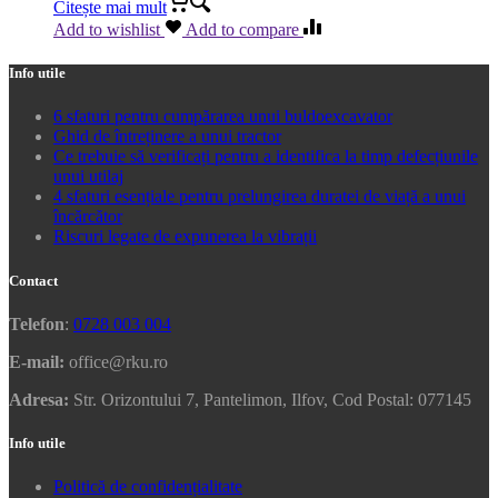
Citește mai mult
Add to wishlist
Add to compare
Info utile
6 sfaturi pentru cumpărarea unui buldoexcavator
Ghid de întreținere a unui tractor
Ce trebuie să verificați pentru a identifica la timp defecțiunile
unui utilaj
4 sfaturi esențiale pentru prelungirea duratei de viață a unui
încărcător
Riscuri legate de expunerea la vibrații
Contact
Telefon
:
0728 003 004
E-mail:
office@rku.ro
Adresa:
Str. Orizontului 7, Pantelimon, Ilfov, Cod Postal: 077145
Info utile
Politică de confidențialitate