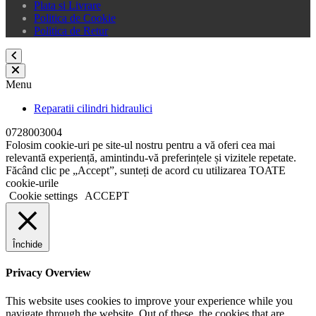
Plata si Livrare
Politica de Cookie
Politica de Retur
Menu
Reparatii cilindri hidraulici
0728003004
Folosim cookie-uri pe site-ul nostru pentru a vă oferi cea mai
relevantă experiență, amintindu-vă preferințele și vizitele repetate.
Făcând clic pe „Accept”, sunteți de acord cu utilizarea TOATE
cookie-urile
Cookie settings
ACCEPT
Închide
Privacy Overview
This website uses cookies to improve your experience while you
navigate through the website. Out of these, the cookies that are