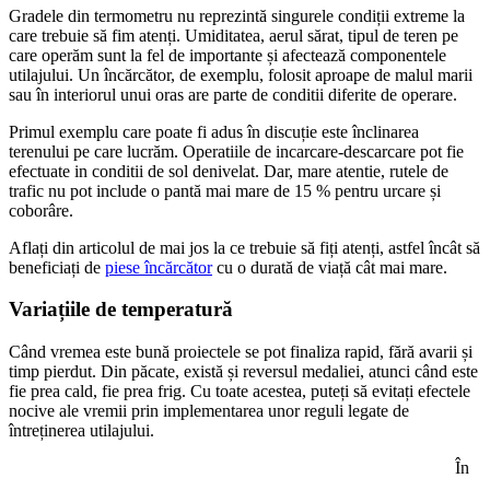
Gradele din termometru nu reprezintă singurele condiții extreme la
care trebuie să fim atenți. Umiditatea, aerul sărat, tipul de teren pe
care operăm sunt la fel de importante și afectează componentele
utilajului. Un încărcător, de exemplu, folosit aproape de malul marii
sau în interiorul unui oras are parte de conditii diferite de operare.
Primul exemplu care poate fi adus în discuție este înclinarea
terenului pe care lucrăm. Operatiile de incarcare-descarcare pot fie
efectuate in conditii de sol denivelat. Dar, mare atentie, rutele de
trafic nu pot include o pantă mai mare de 15 % pentru urcare și
coborâre.
Aflați din articolul de mai jos la ce trebuie să fiți atenți, astfel încât să
beneficiați de
piese încărcător
cu o durată de viață cât mai mare.
Variațiile de temperatură
Când vremea este bună proiectele se pot finaliza rapid, fără avarii și
timp pierdut. Din păcate, există și reversul medaliei, atunci când este
fie prea cald, fie prea frig. Cu toate acestea, puteți să evitați efectele
nocive ale vremii prin implementarea unor reguli legate de
întreținerea utilajului.
În