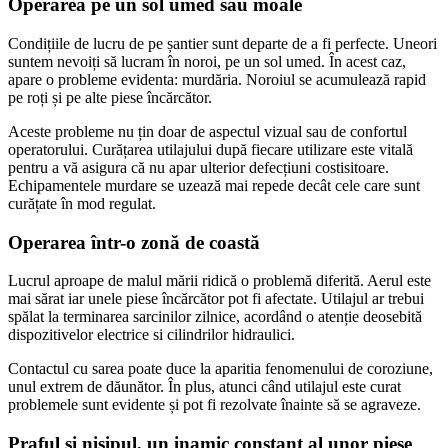
Operarea pe un sol umed sau moale
Condițiile de lucru de pe șantier sunt departe de a fi perfecte. Uneori
suntem nevoiți să lucram în noroi, pe un sol umed. În acest caz,
apare o probleme evidenta: murdăria. Noroiul se acumulează rapid
pe roți și pe alte piese încărcător.
Aceste probleme nu țin doar de aspectul vizual sau de confortul
operatorului. Curățarea utilajului după fiecare utilizare este vitală
pentru a vă asigura că nu apar ulterior defecțiuni costisitoare.
Echipamentele murdare se uzează mai repede decât cele care sunt
curățate în mod regulat.
Operarea într-o zonă de coastă
Lucrul aproape de malul mării ridică o problemă diferită. Aerul este
mai sărat iar unele piese încărcător pot fi afectate. Utilajul ar trebui
spălat la terminarea sarcinilor zilnice, acordând o atenție deosebită
dispozitivelor electrice si cilindrilor hidraulici.
Contactul cu sarea poate duce la aparitia fenomenului de coroziune,
unul extrem de dăunător. În plus, atunci când utilajul este curat
problemele sunt evidente și pot fi rezolvate înainte să se agraveze.
Praful și nisipul, un inamic constant al unor piese