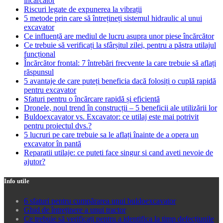
încărcător
Riscuri legate de expunerea la vibrații
5 metode prin care să întrețineți sistemul hidraulic al unui
excavator
Ce influență are mediul de lucru asupra unor piese încărcător
Ce trebuie să verificați la sfârșitul zilei, pentru a păstra utilajul
funcțional
Încărcător frontal: 7 întrebări frecvente la care trebuie să aflați
răspunsul
5 avantaje de care puteți beneficia dacă folosiți o cuplă rapidă
pentru excavator
Sfaturi pentru o încărcare rapidă și eficientă
Dronele, noul trend în construcții – 5 beneficii ale utilizării lor
Buldoexcavator vs. Excavator: ce utilaj este mai potrivit
pentru proiectul dvs.?
5 lucruri pe care trebuie sa le aflați înainte de a opera un
excavator în pantă
Reparatii utilaje: ce puteti face singur si cand aveti nevoie de
ajutor?
Info utile
6 sfaturi pentru cumpărarea unui buldoexcavator
Ghid de întreținere a unui tractor
Ce trebuie să verificați pentru a identifica la timp defecțiunile