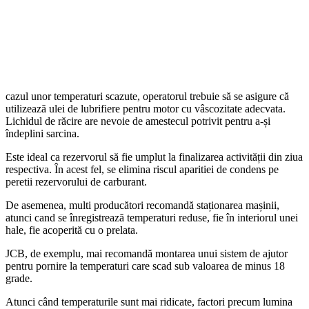
cazul unor temperaturi scazute, operatorul trebuie să se asigure că
utilizează ulei de lubrifiere pentru motor cu vâscozitate adecvata.
Lichidul de răcire are nevoie de amestecul potrivit pentru a-și
îndeplini sarcina.
Este ideal ca rezervorul să fie umplut la finalizarea activității din ziua
respectiva. În acest fel, se elimina riscul aparitiei de condens pe
peretii rezervorului de carburant.
De asemenea, multi producători recomandă staționarea mașinii,
atunci cand se înregistrează temperaturi reduse, fie în interiorul unei
hale, fie acoperită cu o prelata.
JCB, de exemplu, mai recomandă montarea unui sistem de ajutor
pentru pornire la temperaturi care scad sub valoarea de minus 18
grade.
Atunci când temperaturile sunt mai ridicate, factori precum lumina