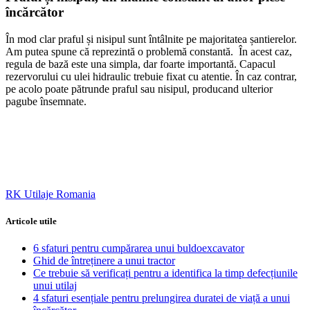
încărcător
În mod clar praful și nisipul sunt întâlnite pe majoritatea șantierelor.
Am putea spune că reprezintă o problemă constantă. În acest caz,
regula de bază este una simpla, dar foarte importantă. Capacul
rezervorului cu ulei hidraulic trebuie fixat cu atentie. În caz contrar,
pe acolo poate pătrunde praful sau nisipul, producand ulterior
pagube însemnate.
RK Utilaje Romania
Articole utile
6 sfaturi pentru cumpărarea unui buldoexcavator
Ghid de întreținere a unui tractor
Ce trebuie să verificați pentru a identifica la timp defecțiunile
unui utilaj
4 sfaturi esențiale pentru prelungirea duratei de viață a unui