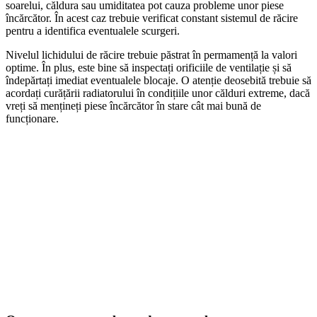
soarelui, căldura sau umiditatea pot cauza probleme unor piese
încărcător. În acest caz trebuie verificat constant sistemul de răcire
pentru a identifica eventualele scurgeri.
Nivelul lichidului de răcire trebuie păstrat în permamență la valori
optime. În plus, este bine să inspectați orificiile de ventilație și să
îndepărtați imediat eventualele blocaje. O atenție deosebită trebuie să
acordați curățării radiatorului în condițiile unor călduri extreme, dacă
vreți să mențineți piese încărcător în stare cât mai bună de
funcționare.