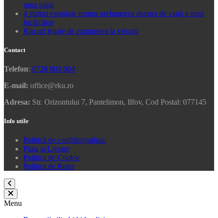
unui utilaj
4 sfaturi esențiale pentru prelungirea duratei de viață a unui
încărcător
Riscuri legate de expunerea la vibrații
Contact
Telefon
:
0728 003 004
E-mail:
office@rku.ro
Adresa:
Str. Orizontului 7, Pantelimon, Ilfov, Cod Postal: 077145
Info utile
Politică de confidențialitate
Plata si Livrare
Politica de Cookie
Politica de Retur
Menu