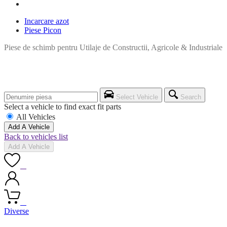
Incarcare azot
Piese Picon
Piese de schimb pentru Utilaje de Constructii, Agricole & Industriale
Select Vehicle
Search
Select a vehicle to find exact fit parts
All Vehicles
Add A Vehicle
Back to vehicles list
Add A Vehicle
0
0
Posted
Diverse
in: