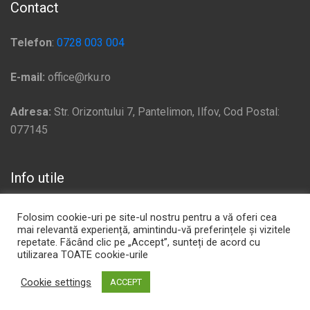
Contact
Telefon
:
0728 003 004
E-mail:
office@rku.ro
Adresa:
Str. Orizontului 7, Pantelimon, Ilfov, Cod Postal:
077145
Info utile
Politică de confidențialitate
Folosim cookie-uri pe site-ul nostru pentru a vă oferi cea
mai relevantă experiență, amintindu-vă preferințele și vizitele
Plata si Livrare
repetate. Făcând clic pe „Accept”, sunteți de acord cu
utilizarea TOATE cookie-urile
Politica de Cookie
Politica de Retur
Cookie settings
ACCEPT