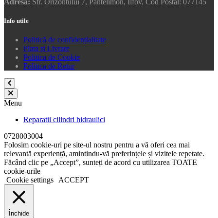
Adresa:
Str. Orizontului 7, Pantelimon, Ilfov, Cod Postal: 077145
Info utile
Politică de confidențialitate
Plata si Livrare
Politica de Cookie
Politica de Retur
Menu
Reparatii cilindri hidraulici
0728003004
Folosim cookie-uri pe site-ul nostru pentru a vă oferi cea mai
relevantă experiență, amintindu-vă preferințele și vizitele repetate.
Făcând clic pe „Accept”, sunteți de acord cu utilizarea TOATE
cookie-urile
Cookie settings
ACCEPT
Închide