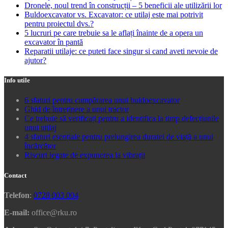
Dronele, noul trend în construcții – 5 beneficii ale utilizării lor
Buldoexcavator vs. Excavator: ce utilaj este mai potrivit
pentru proiectul dvs.?
5 lucruri pe care trebuie sa le aflați înainte de a opera un
excavator în pantă
Reparatii utilaje: ce puteti face singur si cand aveti nevoie de
ajutor?
Info utile
6 sfaturi pentru cumpărarea unui buldoexcavator
Ghid de întreținere a unui tractor
Ce trebuie să verificați pentru a identifica la timp defecțiunile
unui utilaj
4 sfaturi esențiale pentru prelungirea duratei de viață a unui
încărcător
Riscuri legate de expunerea la vibrații
Contact
Telefon
:
0728 003 004
E-mail:
office@rku.ro