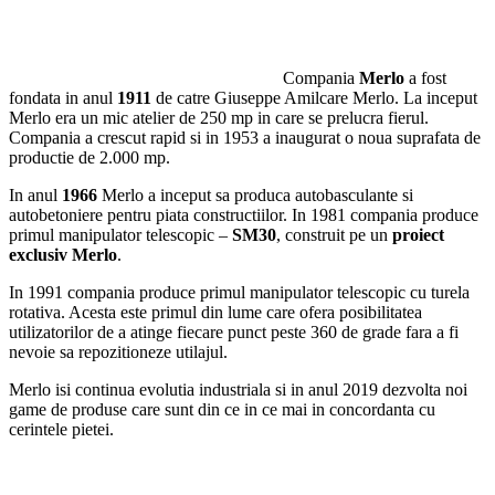
Compania
Merlo
a fost
fondata in anul
1911
de catre Giuseppe Amilcare Merlo. La inceput
Merlo era un mic atelier de 250 mp in care se prelucra fierul.
Compania a crescut rapid si in 1953 a inaugurat o noua suprafata de
productie de 2.000 mp.
In anul
1966
Merlo a inceput sa produca autobasculante si
autobetoniere pentru piata constructiilor. In 1981 compania produce
primul manipulator telescopic –
SM30
, construit pe un
proiect
exclusiv Merlo
.
In 1991 compania produce primul manipulator telescopic cu turela
rotativa. Acesta este primul din lume care ofera posibilitatea
utilizatorilor de a atinge fiecare punct peste 360 de grade fara a fi
nevoie sa repozitioneze utilajul.
Merlo isi continua evolutia industriala si in anul 2019 dezvolta noi
game de produse care sunt din ce in ce mai in concordanta cu
cerintele pietei.